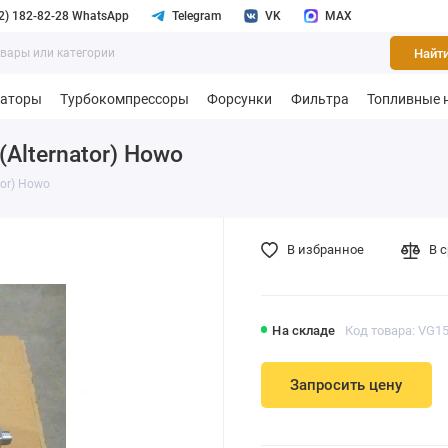
2) 182-82-28 WhatsApp
Telegram
VK
MAX
Найт
раторы
Турбокомпрессоры
Форсунки
Фильтра
Топливные 
Alternator) Howo
tor) Howo
В избранное
В 
На складе
Код товара: VG1
Запросить цену