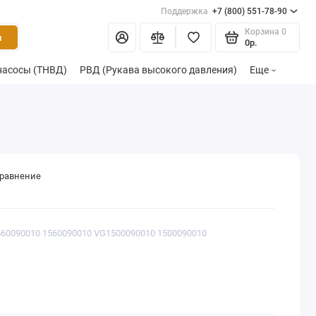
Поддержка
+7 (800) 551-78-90
Корзина
0
и
0р.
насосы (ТНВД)
РВД (Рукава высокого давления)
Еще
сравнение
560090010 1560090010 VG1500090010 1500090010