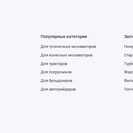
Популярные категории
Зап
Для гусеничных экскаваторов
Гене
Для колесных экскаваторов
Стар
Для тракторов
Тур
Для погрузчиков
Фор
Для бульдозеров
Фил
Для автогрейдеров
Топл