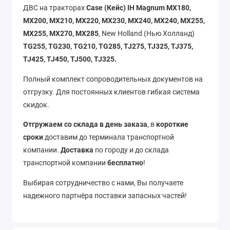
ДВС на тракторах
Case (Кейс) IH Magnum MX180,
MX200, MX210, MX220, MX230, MX240, MX240, MX255,
MX255, MX270, MX285
, New Holland (Нью Холланд)
TG255, TG230, TG210, TG285, TJ275, TJ325, TJ375,
TJ425, TJ450, TJ500, TJ325.
Полный комплект сопроводительных документов на
отгрузку. Для постоянных клиентов гибкая система
скидок.
Отгружаем со склада в день заказа
, в
короткие
сроки
доставим до терминала транспортной
компании.
Доставка
по городу и до склада
транспортной компании
бесплатно
!
Выбирая сотрудничество с нами, Вы получаете
надежного партнёра поставки запасных частей!