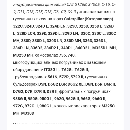
индустриальных двигателей CAT 3126B, 3406E, C-15, C-
9, C11, C13, C15, C18, C7, C9, C9.3
устанавливается на
гусеничных экскаваторах
Caterpillar (Катерпиллер)
322C, 324D, 324D L, 324D LN, 325C, 325D, 325D L, 326D
L, 328D LCR, 329D, 329D L, 329D LN, 330C, 330C L, 330C
MH, 330D, 330D L, 330D LN, 330D MH, 336D, 336D L,
336D LN, 336D2, 336D2 L, 340D L, 340D2 L, M325D L MH,
M325D MH,
самосвалах
735, 740,
многофункциональных погрузчиках с навесным
оборудованием
IT38G II, IT62G, IT62G II,
трубоукладчиках
561N, 572R, 572R II,
гусеничных
бульдозерах
D5N, D6G2 LGP, D6G2 XL, D6N, D6R, D6R II,
D7G2, D7R, D7R II, D8R II,
фронтальных погрузчиках
938G II, 950G, 950G II, 962G, 962G II, 966G, 966G II,
972G, 972G II, 980G II,
колесных экскаваторах
M325C
MH, M330D
Полный комплект сопроводительных документов на