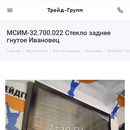
МСИМ-32.700.022 Стекло заднее
гнутое Ивановец
Главная
Все запчасти
Для автокранов
Ивановец
МСИМ-32.700.