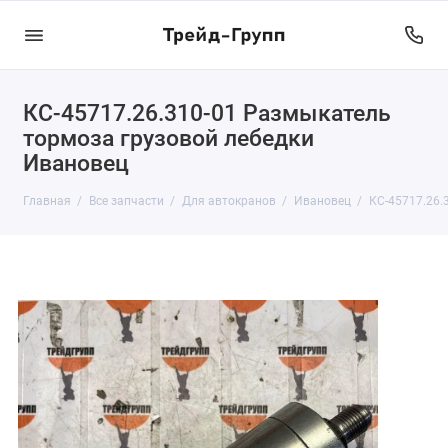
КС-45717.26.310-01 Размыкатель
тормоза грузовой лебедки
Ивановец
Главная
Все запчасти
Для автокранов
Ивановец
КС-45717.26.