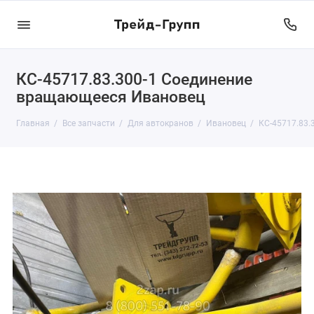
КС-45717.83.300-1 Соединение
вращающееся Ивановец
Главная
Все запчасти
Для автокранов
Ивановец
КС-45717.83.