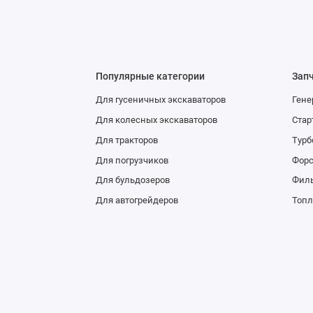
Популярные категории
Зап
Для гусеничных экскаваторов
Гене
Для колесных экскаваторов
Стар
Для тракторов
Тур
Для погрузчиков
Фор
Для бульдозеров
Фил
Для автогрейдеров
Топл