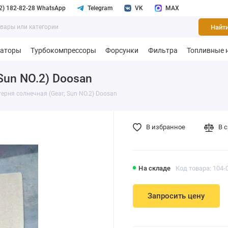
2) 182-82-28 WhatsApp
Telegram
VK
MAX
Найт
раторы
Турбокомпрессоры
Форсунки
Фильтра
Топливные 
Sun NO.2) Doosan
ерня солнечная (Gear; Sun NO.2) Doosan
В избранное
В 
На складе
Код товара: 104-
Запросить цену