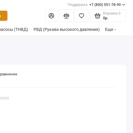
Поддержка
+7 (800) 551-78-90
Корзина
0
и
0р.
насосы (ТНВД)
РВД (Рукава высокого давления)
Еще
сравнение
00045