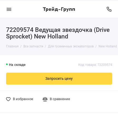
72209574 Ведущая звездочка (Drive
Sprocket) New Holland
Главная
Все запчасти
Для гусеничных экскаваторов
New Holland
На складе
Код товара: 72209574
Запросить цену
В избранное
В сравнение