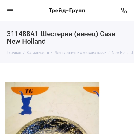
311488A1 Шестерня (венец) Case
New Holland
Главная
Все запчасти
Для гусеничных экскаваторов
New Holland