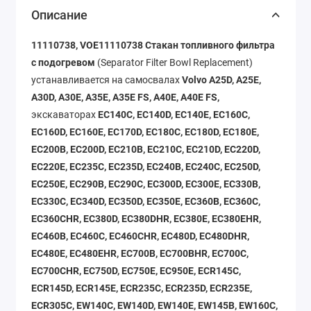
Описание
11110738, VOE11110738 Стакан топливного фильтра
с подогревом
(Separator Filter Bowl Replacement)
устанавливается на самосвалах
Volvo A25D, A25E,
A30D, A30E, A35E, A35E FS, A40E, A40E FS,
экскаваторах
EC140C, EC140D, EC140E, EC160C,
EC160D, EC160E, EC170D, EC180C, EC180D, EC180E,
EC200B, EC200D, EC210B, EC210C, EC210D, EC220D,
EC220E, EC235C, EC235D, EC240B, EC240C, EC250D,
EC250E, EC290B, EC290C, EC300D, EC300E, EC330B,
EC330C, EC340D, EC350D, EC350E, EC360B, EC360C,
EC360CHR, EC380D, EC380DHR, EC380E, EC380EHR,
EC460B, EC460C, EC460CHR, EC480D, EC480DHR,
EC480E, EC480EHR, EC700B, EC700BHR, EC700C,
EC700CHR, EC750D, EC750E, EC950E, ECR145C,
ECR145D, ECR145E, ECR235C, ECR235D, ECR235E,
ECR305C, EW140C, EW140D, EW140E, EW145B, EW160C,