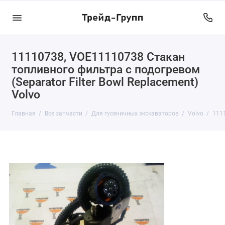
11110738, VOE11110738 Стакан
топливного фильтра с подогревом
(Separator Filter Bowl Replacement)
Volvo
Главная
Все запчасти
Для гусеничных экскаваторов
Volvo
1111