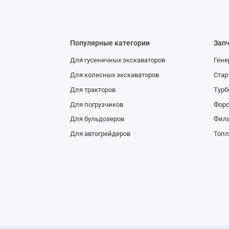
Популярные категории
Зап
Для гусеничных экскаваторов
Гене
Для колесных экскаваторов
Стар
Для тракторов
Тур
Для погрузчиков
Фор
Для бульдозеров
Фил
Для автогрейдеров
Топл