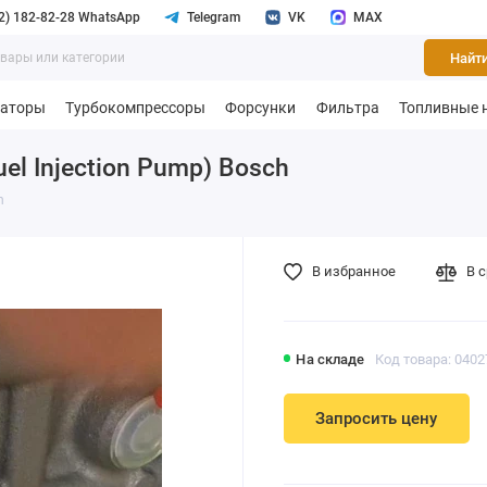
2) 182-82-28 WhatsApp
Telegram
VK
MAX
Найт
раторы
Турбокомпрессоры
Форсунки
Фильтра
Топливные 
l Injection Pump) Bosch
h
В избранное
В 
На складе
Код товара: 0402
Запросить цену