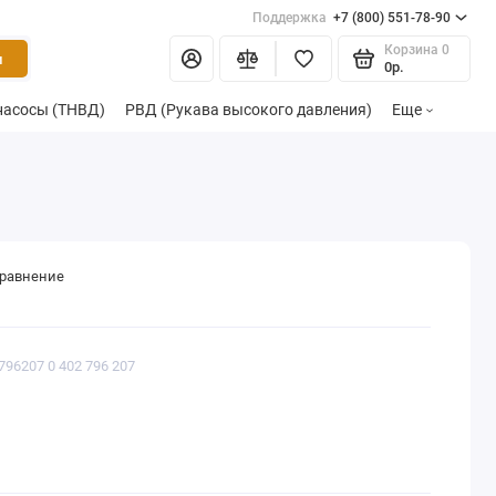
Поддержка
+7 (800) 551-78-90
Корзина
0
и
0р.
насосы (ТНВД)
РВД (Рукава высокого давления)
Еще
сравнение
796207 0 402 796 207