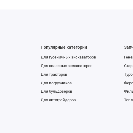
Популярные категории
Зап
Для гусеничных экскаваторов
Гене
Для колесных экскаваторов
Стар
Для тракторов
Тур
Для погрузчиков
Фор
Для бульдозеров
Фил
Для автогрейдеров
Топл