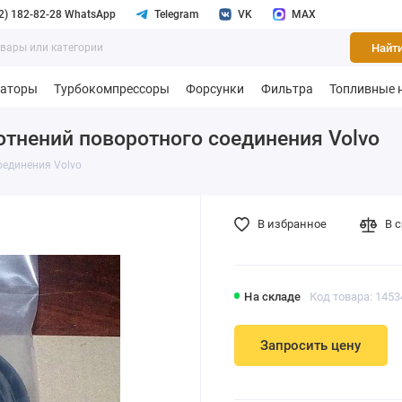
2) 182-82-28 WhatsApp
Telegram
VK
MAX
Найт
раторы
Турбокомпрессоры
Форсунки
Фильтра
Топливные 
тнений поворотного соединения Volvo
оединения Volvo
В избранное
В 
На складе
Код товара: 145
Запросить цену