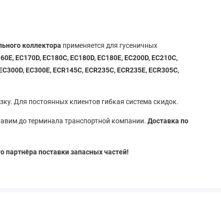
ьного коллектора
применяется для гусеничных
60E, EC170D, EC180C, EC180D, EC180E, EC200D, EC210C,
 EC300D, EC300E, ECR145C, ECR235C, ECR235E, ECR305C,
ку. Для постоянных клиентов гибкая система скидок.
ставим до терминала транспортной компании.
Доставка по
о партнёра поставки запасных частей!