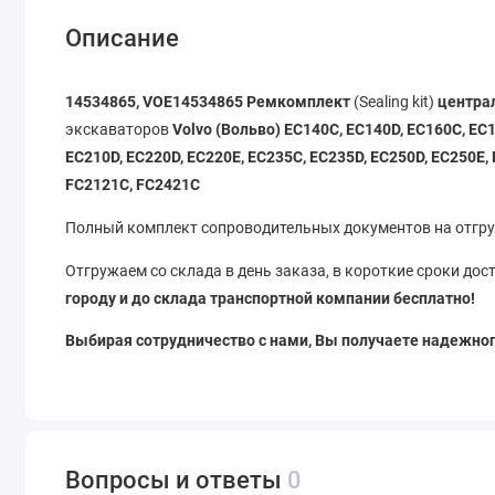
Описание
14534865, VOE14534865
Ремкомплект
(Sealing kit)
централ
экскаваторов
Volvo (Вольво) EC140C, EC140D, EC160C, EC1
EC210D, EC220D, EC220E, EC235C, EC235D, EC250D, EC250E,
FC2121C, FC2421C
Полный комплект сопроводительных документов на отгруз
Отгружаем со склада в день заказа, в короткие сроки до
городу и до склада транспортной компании бесплатно!
Выбирая сотрудничество с нами, Вы получаете надежног
Вопросы и ответы
0