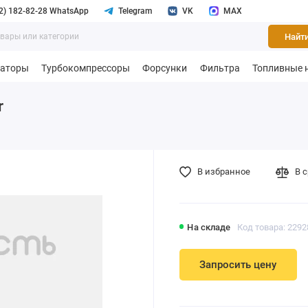
2) 182-82-28 WhatsApp
Telegram
VK
MAX
Найт
раторы
Турбокомпрессоры
Форсунки
Фильтра
Топливные 
r
В избранное
В 
На складе
Код товара: 2292
Запросить цену