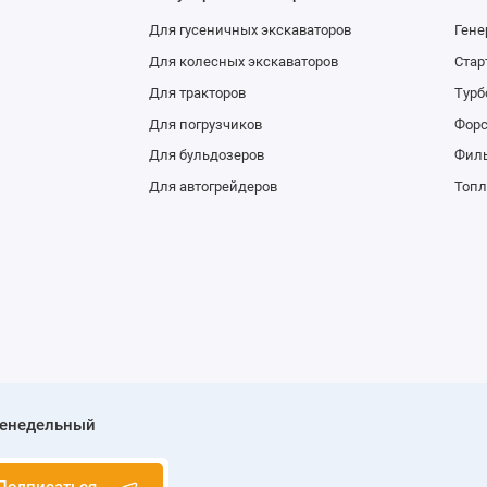
Для гусеничных экскаваторов
Гене
Для колесных экскаваторов
Стар
Для тракторов
Тур
Для погрузчиков
Фор
Для бульдозеров
Фил
Для автогрейдеров
Топл
женедельный