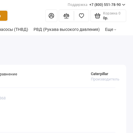
Поддержка
+7 (800) 551-78-90
Корзина
0
и
0р.
насосы (ТНВД)
РВД (Рукава высокого давления)
Еще
Caterpillar
сравнение
Производитель
868