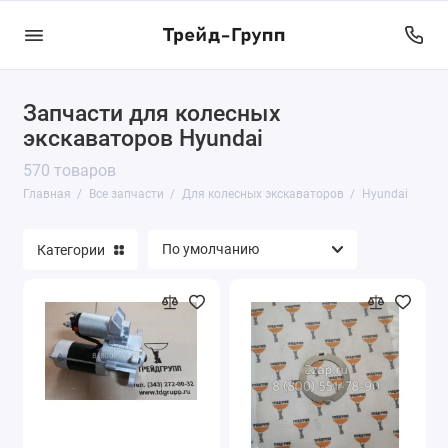
Запчасти для колесных
Для колесных экскаваторов
экскаваторов Hyundai
Для гусеничных экскаваторов
570 товаров
Главная
Все запчасти
Для колесных экскаваторов
Hyundai
Для тракторов
Для погрузчиков
Категории
Для бульдозеров
Для автогрейдеров
Для автокранов
Гидрооборудование