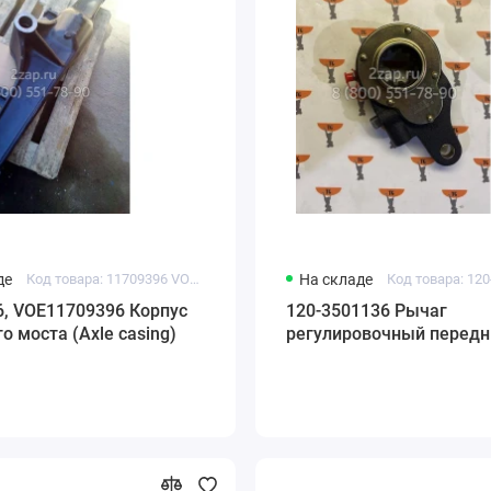
де
Код товара: 11709396 VOE11709396
На складе
Код товара: 12
6, VOE11709396 Корпус
120-3501136 Рычаг
о моста (Axle casing)
регулировочный передн