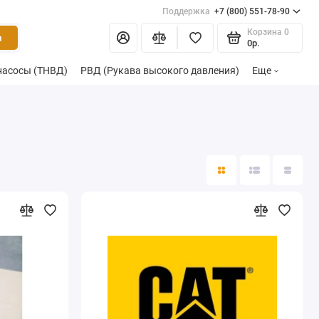
Поддержка
+7 (800) 551-78-90
Корзина
0
и
0р.
насосы (ТНВД)
РВД (Рукава высокого давления)
Еще