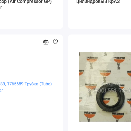
ор (Air Compressor GP)
цилиндровый КрАЗ
ar