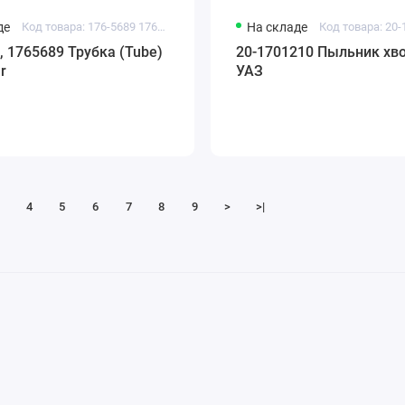
де
Код товара: 176-5689 1765689
На складе
Код товара: 20
, 1765689 Трубка (Tube)
20-1701210 Пыльник хв
ar
УАЗ
4
5
6
7
8
9
>
>|