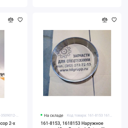
Код товара: 161-3509012-20
На складе
Код товара: 161-8153 1618153 CA1618153
сор 2-х
161-8153, 1618153 Наружное