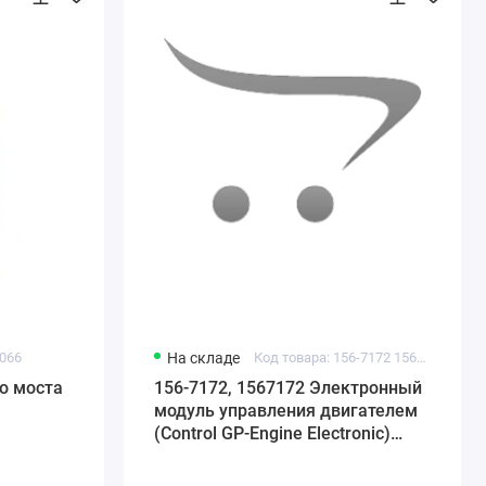
5066
На складе
Код товара: 156-7172 1567172 CA1567172
о моста
156-7172, 1567172 Электронный
модуль управления двигателем
(Control GP-Engine Electronic)
Caterpillar