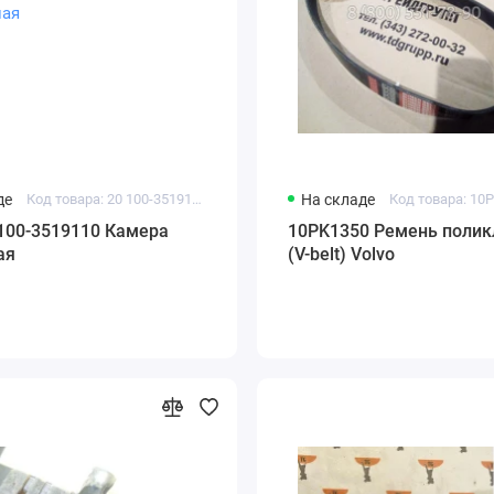
де
Код товара: 20 100-3519110
На складе
Код товара: 10
 100-3519110 Камера
10PK1350 Ремень полик
ая
(V-belt) Volvo