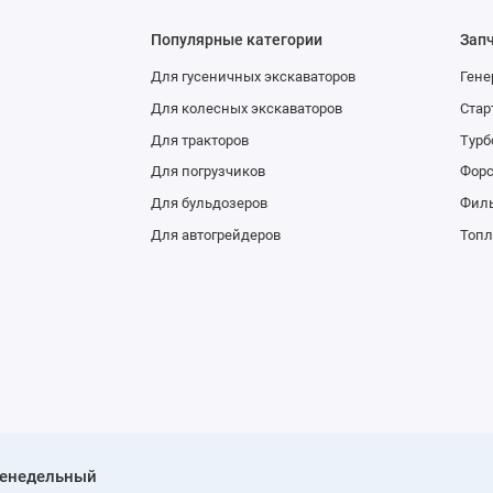
Популярные категории
Зап
Для гусеничных экскаваторов
Гене
Для колесных экскаваторов
Стар
Для тракторов
Тур
Для погрузчиков
Фор
Для бульдозеров
Фил
Для автогрейдеров
Топл
женедельный