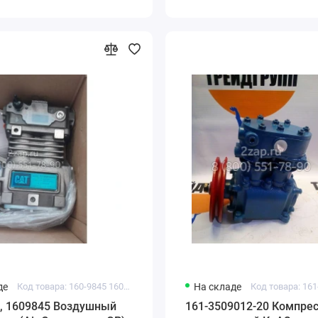
де
Код товара: 160-9845 1609845 CA1609845
На складе
5, 1609845 Воздушный
161-3509012-20 Компрес