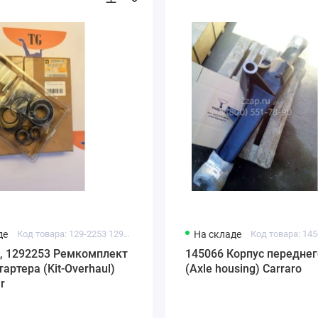
де
Код товара: 129-2253 1292253 CA1292253
На складе
Код товара: 14
3, 1292253 Ремкомплект
145066 Корпус переднег
артера (Kit-Overhaul)
(Axle housing) Carraro
ar