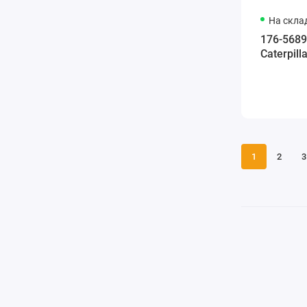
На скла
176-5689
Caterpill
1
2
3