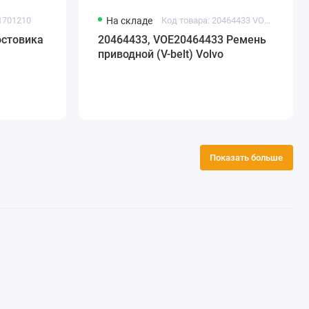
-1701210
На складе
Код товара: 20464433 VOE20464433
остовика
20464433, VOE20464433 Ремень
приводной (V-belt) Volvo
Показать больше