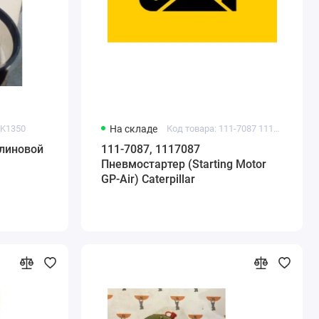
PK1350
На складе
Код товара: 111-7087 1117087 CA1117087
линовой
111-7087, 1117087
Пневмостартер (Starting Motor
GP-Air) Caterpillar