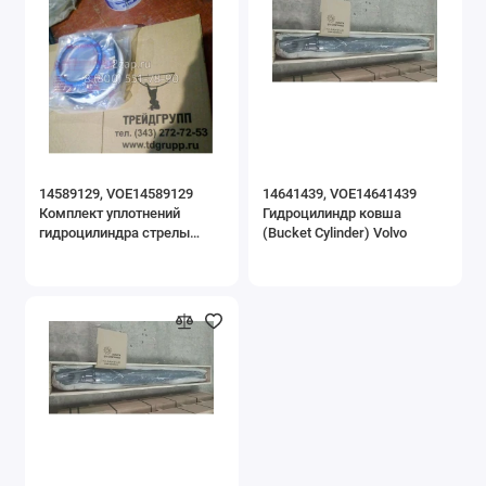
14589129, VOE14589129
14641439, VOE14641439
Комплект уплотнений
Гидроцилиндр ковша
гидроцилиндра стрелы
(Bucket Cylinder) Volvo
(Seal Kit) Volvo