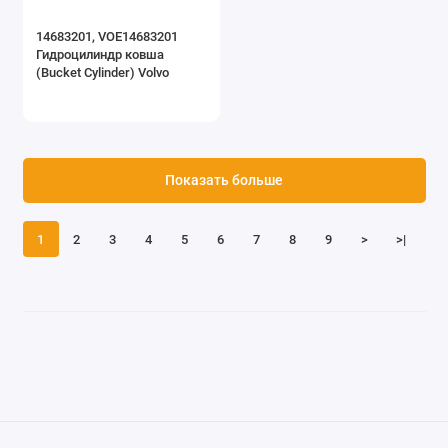
14683201, VOE14683201
Гидроцилиндр ковша
(Bucket Cylinder) Volvo
Показать больше
1
2
3
4
5
6
7
8
9
>
>|