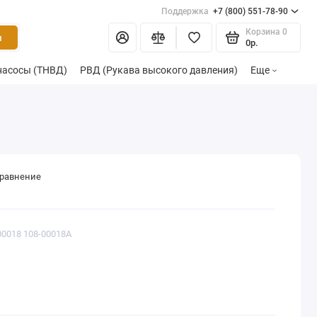
Поддержка
+7 (800) 551-78-90
Корзина
0
и
0р.
насосы (ТНВД)
РВД (Рукава высокого давления)
Еще
сравнение
00018 108-00018A