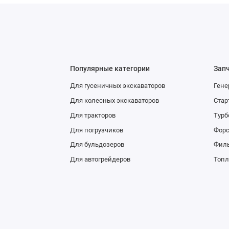
Популярные категории
Зап
Для гусеничных экскаваторов
Гене
Для колесных экскаваторов
Стар
Для тракторов
Тур
Для погрузчиков
Фор
Для бульдозеров
Фил
Для автогрейдеров
Топл