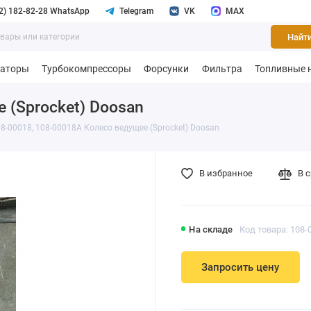
2) 182-82-28 WhatsApp
Telegram
VK
MAX
Найт
раторы
Турбокомпрессоры
Форсунки
Фильтра
Топливные 
 (Sprocket) Doosan
8-00018, 108-00018A Колесо ведущее (Sprocket) Doosan
В избранное
В 
На складе
Код товара: 108-
Запросить цену