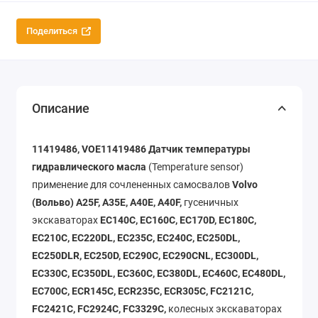
Поделиться
Описание
11419486, VOE11419486 Датчик температуры
гидравлического масла
(Temperature sensor)
применение для сочлененных самосвалов
Volvo
(Вольво) A25F, A35E, A40E, A40F,
гусеничных
экскаваторах
EC140C, EC160C, EC170D, EC180C,
EC210C, EC220DL, EC235C, EC240C, EC250DL,
EC250DLR, EC250D, EC290C, EC290CNL, EC300DL,
EC330C, EC350DL, EC360C, EC380DL, EC460C, EC480DL,
EC700C, ECR145C, ECR235C, ECR305C, FC2121C,
FC2421C, FC2924C, FC3329C,
колесных экскаваторах