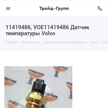
11419486, VOE11419486 Датчик
температуры Volvo
Главная
Все запчасти
Для гусеничных экскаваторов
Volvo
114