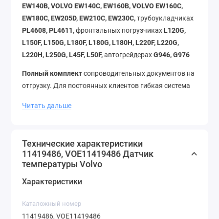
EW140B, VOLVO EW140C, EW160B, VOLVO EW160C,
EW180C, EW205D, EW210C, EW230C,
трубоукладчиках
PL4608, PL4611,
фронтальных погрузчиках
L120G,
L150F, L150G, L180F, L180G, L180H, L220F, L220G,
L220H, L250G, L45F, L50F,
автогрейдерах
G946, G976
Полный комплект
сопроводительных документов на
отгрузку. Для постоянных клиентов гибкая система
скидок.
Читать дальше
Отгружаем
со склада в
день заказа,
в короткие
сроки доставим до терминала транспортной
компании. Доставка по городу и до склада
Технические характеристики
11419486, VOE11419486 Датчик
транспортной компании
бесплатно!
температуры Volvo
Выбирая сотрудничество с нами, Вы получаете
Характеристики
надежного партнёра поставки запасных частей!
Каталожный номер
11419486, VOE11419486