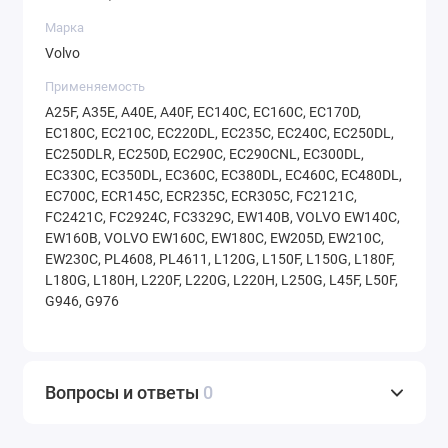
Марка
Volvo
Применяемость
A25F, A35E, A40E, A40F, EC140C, EC160C, EC170D,
EC180C, EC210C, EC220DL, EC235C, EC240C, EC250DL,
EC250DLR, EC250D, EC290C, EC290CNL, EC300DL,
EC330C, EC350DL, EC360C, EC380DL, EC460C, EC480DL,
EC700C, ECR145C, ECR235C, ECR305C, FC2121C,
FC2421C, FC2924C, FC3329C, EW140B, VOLVO EW140C,
EW160B, VOLVO EW160C, EW180C, EW205D, EW210C,
EW230C, PL4608, PL4611, L120G, L150F, L150G, L180F,
L180G, L180H, L220F, L220G, L220H, L250G, L45F, L50F,
G946, G976
Вопросы и ответы
0