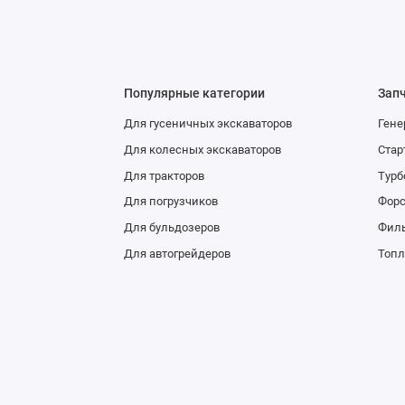
Популярные категории
Зап
Для гусеничных экскаваторов
Гене
Для колесных экскаваторов
Стар
Для тракторов
Тур
Для погрузчиков
Фор
Для бульдозеров
Фил
Для автогрейдеров
Топл