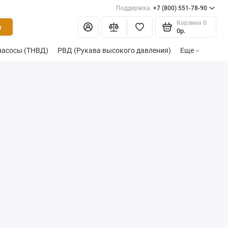
Поддержка
+7 (800) 551-78-90
Корзина
0
и
0р.
насосы (ТНВД)
РВД (Рукава высокого давления)
Еще