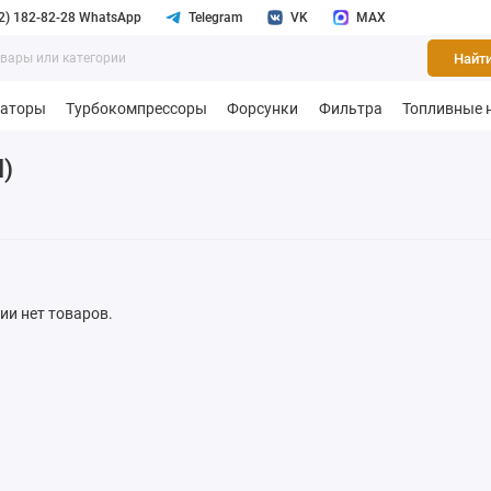
2) 182-82-28 WhatsApp
Telegram
VK
MAX
Найт
раторы
Турбокомпрессоры
Форсунки
Фильтра
Топливные 
)
рии нет товаров.