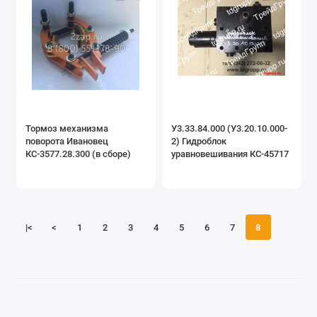
Тормоз механизма
У3.33.84.000 (У3.20.10.000-
поворота Ивановец
2) Гидроблок
КС-3577.28.300 (в сборе)
уравновешивания КС-45717
|<
<
1
2
3
4
5
6
7
8