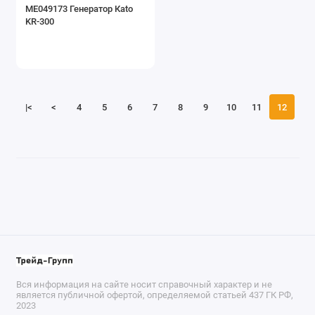
МЕ049173 Генератор Кato
KR-300
|<
<
4
5
6
7
8
9
10
11
12
Вся информация на сайте носит справочный характер и не
является публичной офертой, определяемой статьей 437 ГК РФ,
2023